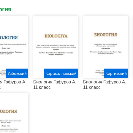
огия
Узбекский
Каракалпакский
Киргизский
я Гафуров A.
Биология Гафуров A.
Биология Гафуров A.
с
11 класс
11 класс