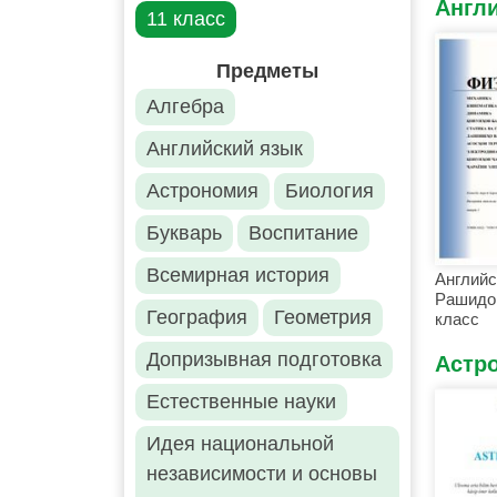
Англ
11 класс
Предметы
Алгебра
Английский язык
Астрономия
Биология
Букварь
Воспитание
Всемирная история
Английс
Рашидов
География
Геометрия
класс
Допризывная подготовка
Астр
Естественные науки
Идея национальной
независимости и основы