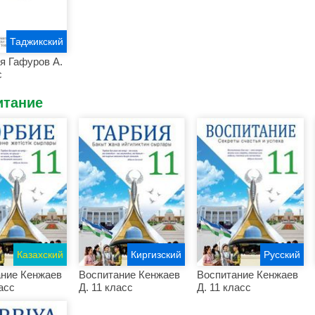
Таджикский
я Гафуров A.
с
итание
Казахский
Киргизский
Русский
ние Кенжаев
Воспитание Кенжаев
Воспитание Кенжаев
асс
Д. 11 класс
Д. 11 класс