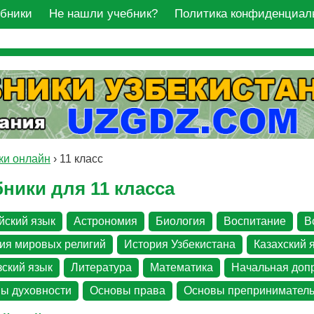
ебники
Не нашли учебник?
Политика конфиденциал
ки онлайн
›
11 класс
ники для 11 класса
йский язык
Астрономия
Биология
Воспитание
В
ия мировых религий
История Узбекистана
Казахский 
зский язык
Литература
Математика
Начальная доп
ы духовности
Основы права
Основы преприниматель