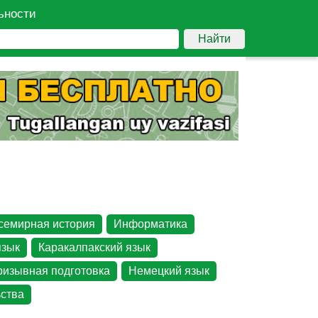
ьности
Найти
семирная история
Информатика
язык
Каракалпакский язык
ризывная подготовка
Немецкий язык
ства