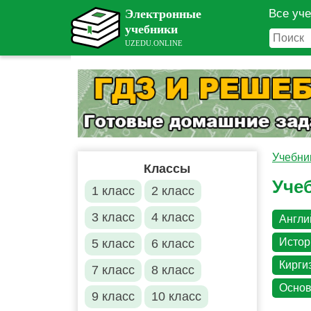
Все уч
Учебни
Классы
Учеб
1 класс
2 класс
3 класс
4 класс
Англи
Истор
5 класс
6 класс
Кирги
7 класс
8 класс
Основ
9 класс
10 класс