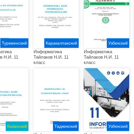
Туркменский
Каракалпакский
Узбекский
атика
Информатика
Информатика
в Н.И. 11
Тайлаков Н.И. 11
Тайлаков Н.И. 11
класс
класс
Казахский
Таджикский
Узбекский