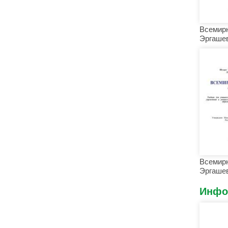
Всемирн
Эргашев
Всемирн
Эргашев
Инфо