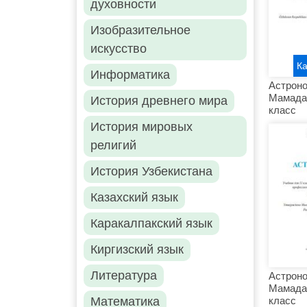
духовности
Изобразительное
искусство
К
Информатика
Астрон
Мамада
История древнего мира
класс
История мировых
религий
История Узбекистана
Казахский язык
Каракалпакский язык
Киргизский язык
Литература
Астрон
Мамада
класс
Математика