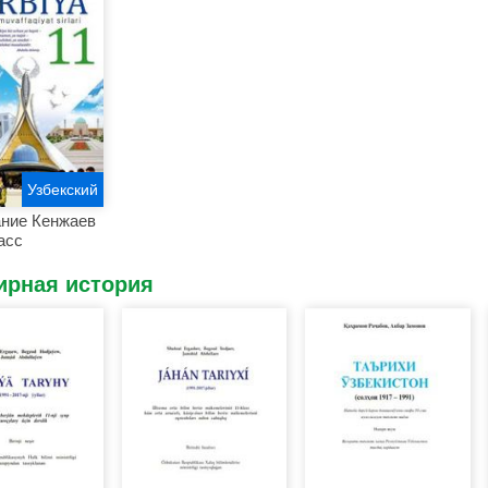
Узбекский
ние Кенжаев
асс
ирная история