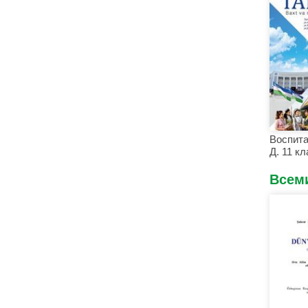
Воспита
Д. 11 кл
Всем