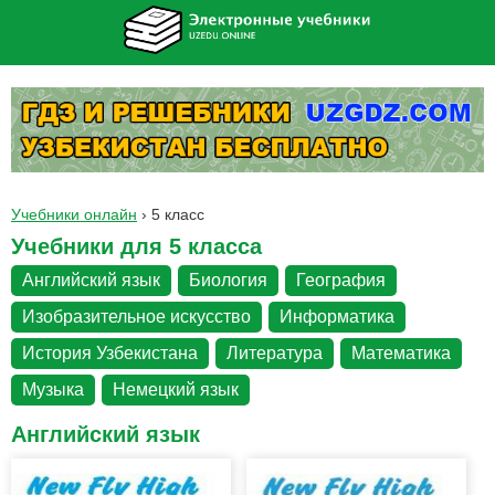
Учебники онлайн
›
5 класс
Учебники для 5 класса
Английский язык
Биология
География
Изобразительное искусство
Информатика
История Узбекистана
Литература
Математика
Музыка
Немецкий язык
Английский язык