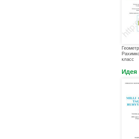
Геометр
Рахимко
класс
Идея