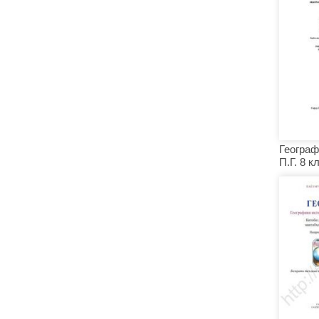
Геогра
П.Г. 8 к