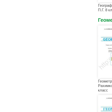
Геогра
П.Г. 8 к
Геом
Геометр
Рахимко
класс