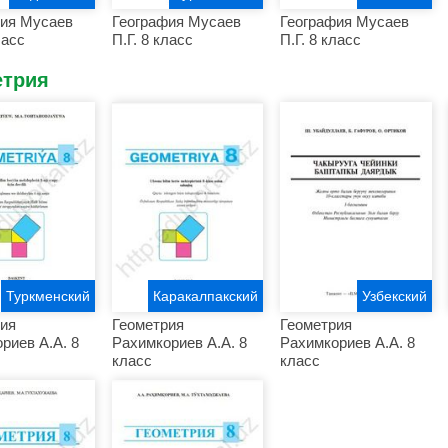
фия Мусаев
География Мусаев
География Мусаев
ласс
П.Г. 8 класс
П.Г. 8 класс
етрия
Туркменский
Каракалпакский
Узбекский
ия
Геометрия
Геометрия
риев А.А. 8
Рахимкориев А.А. 8
Рахимкориев А.А. 8
класс
класс