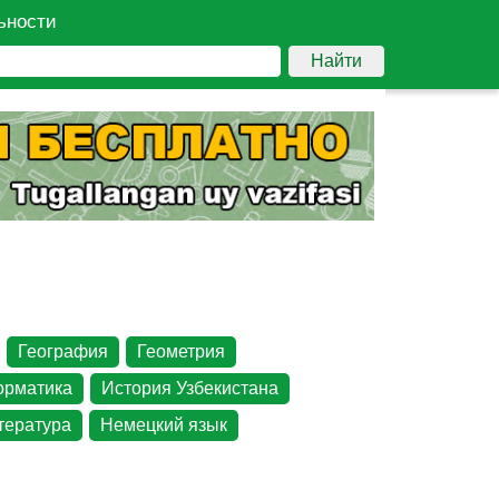
ьности
Найти
География
Геометрия
рматика
История Узбекистана
тература
Немецкий язык