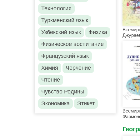
Технология
Туркменский язык
Всемирн
Узбекский язык
Физика
Джураев
Физическое воспитание
Французский язык
Химия
Черчение
Чтение
Чувство Родины
Экономика
Этикет
Всемирн
Фармоно
Геог