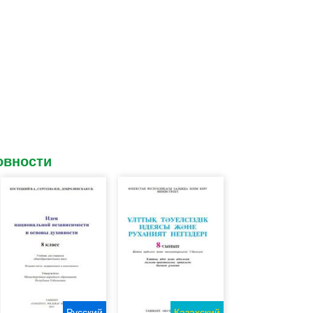
овности
Русский
Казахский