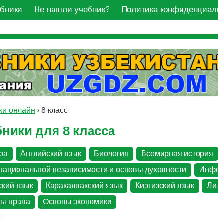
ебники
Не нашли учебник?
Политика конфиденциал
ки онлайн
›
8 класс
ники для 8 класса
ра
Английский язык
Биология
Всемирная история
национальной независимости и основы духовности
Инфо
ский язык
Каракалпакский язык
Киргизский язык
Ли
ы права
Основы экономики