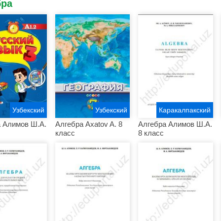
бра
Узбекский
Узбекский
Каракалпакский
 Алимов Ш.А.
Алгебра Axatov A. 8
Алгебра Алимов Ш.А.
класс
8 класс