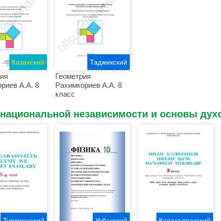
Казахский
Таджикский
ия
Геометрия
риев А.А. 8
Рахимкориев А.А. 8
класс
 национальной независимости и основы дух
Туркменский
Узбекский
Каракалпакский