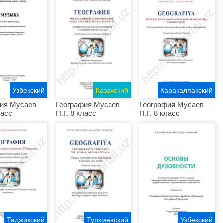
Узбекский
Казахский
Каракалпакский
фия Мусаев
География Мусаев
География Мусаев
ласс
П.Г. 8 класс
П.Г. 8 класс
Таджикский
Туркменский
Узбекский