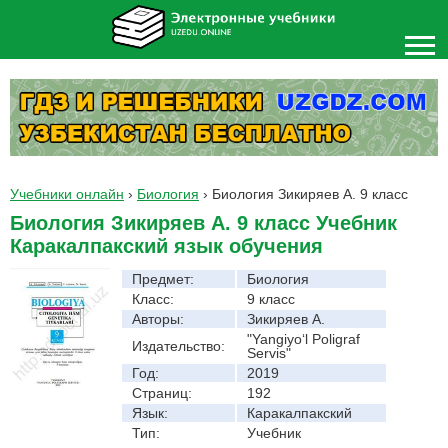
Учебники онлайн
›
Биология
›
Биология Зикиряев А. 9 класс
Биология Зикиряев А. 9 класс Учебник
Каракалпакский язык обучения
Предмет:
Биология
Класс:
9 класс
Авторы:
Зикиряев А.
"Yangiyo‘l Poligraf
Издательство:
Servis"
Год:
2019
Страниц:
192
Язык:
Каракалпакский
Тип:
Учебник