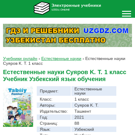
Учебники онлайн
›
Естественные науки
›
Естественные науки
Суяров K. T. 1 класс
Естественные науки Суяров K. T. 1 класс
Учебник Узбекский язык обучения
Естественные
Предмет:
науки
Класс:
1 класс
Авторы:
Суяров K. T.
Издательство:
Ташкент
Год:
2021
Страниц:
88
Язык:
Узбекский