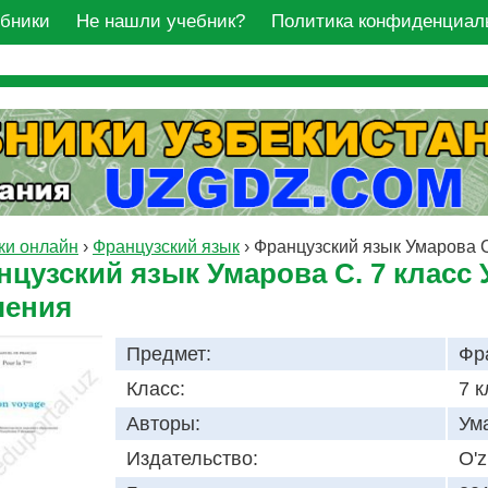
ебники
Не нашли учебник?
Политика конфиденциал
ки онлайн
›
Французский язык
›
Французский язык Умарова С
цузский язык Умарова С. 7 класс 
чения
Предмет:
Фр
Класс:
7 к
Авторы:
Ум
Издательство:
O'z