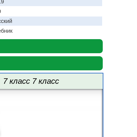
19
0
сский
ебник
7 класс 7 класс