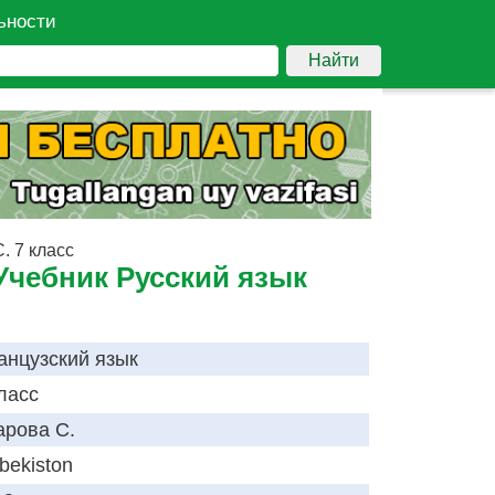
ьности
Найти
. 7 класс
Учебник Русский язык
анцузский язык
ласс
арова С.
bekiston