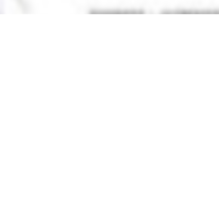
вы можете найти электронный учебник по предмету
Геогра
нт
в
2019 году
,
Узбекский язык обучения
.
нные учебники в формате PDF на сайте узеду онлайн (uzedu
онных устройствах, таких как компьютеры, ноутбуки, планш
целую библиотеку учебных материалов без необходимости т
Решебник, ГДЗ, ответы 9
улярные учебники