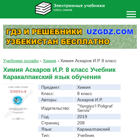
Учебники онлайн
›
Химия
›
Химия Аскаров И.Р. 8 класс
Химия Аскаров И.Р. 8 класс Учебник
Каракалпакский язык обучения
Предмет:
Химия
Класс:
8 класс
Авторы:
Аскаров И.Р.
"Yangiyo‘l Poligraf
Издательство:
Servis"
Год:
2019
Страниц:
208
Язык:
Каракалпакский
Тип:
Учебник