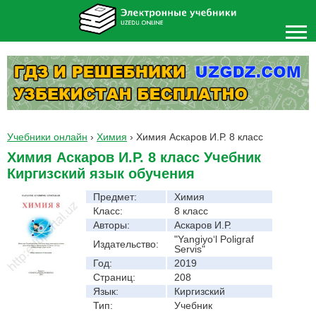
Учебники онлайн
›
Химия
›
Химия Аскаров И.Р. 8 класс
Химия Аскаров И.Р. 8 класс Учебник
Киргизский язык обучения
Предмет:
Химия
Класс:
8 класс
Авторы:
Аскаров И.Р.
"Yangiyo‘l Poligraf
Издательство:
Servis"
Год:
2019
Страниц:
208
Язык:
Киргизский
Тип:
Учебник