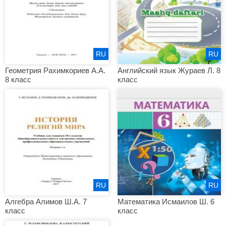
RU
RU
Геометрия Рахимкориев А.А.
Английский язык Жураев Л. 8
8 класс
класс
RU
RU
Алгебра Алимов Ш.А. 7
Математика Исмаилов Ш. 6
класс
класс