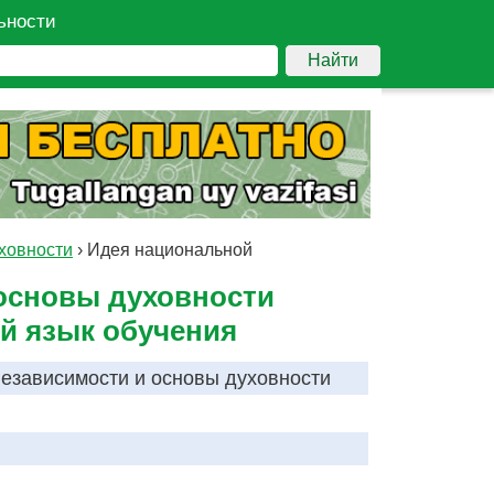
ьности
Найти
ховности
›
Идея национальной
основы духовности
ий язык обучения
езависимости и основы духовности