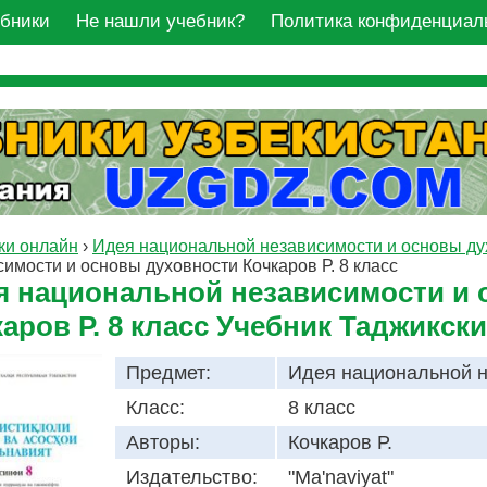
ебники
Не нашли учебник?
Политика конфиденциал
ки онлайн
›
Идея национальной независимости и основы ду
имости и основы духовности Кочкаров Р. 8 класс
я национальной независимости и 
аров Р. 8 класс Учебник Таджикск
Предмет:
Идея национальной н
Класс:
8 класс
Авторы:
Кочкаров Р.
Издательство:
"Ma'naviyat"