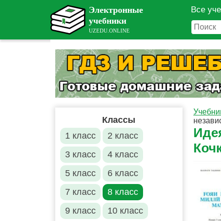
Все уч
Учебни
Классы
независ
Иде
1 класс
2 класс
Кочк
3 класс
4 класс
5 класс
6 класс
7 класс
8 класс
9 класс
10 класс