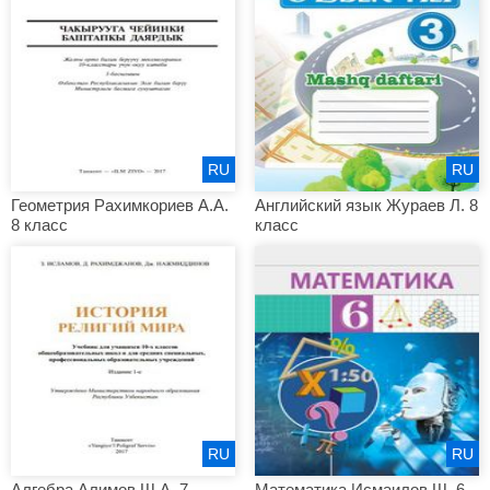
RU
RU
Геометрия Рахимкориев А.А.
Английский язык Жураев Л. 8
8 класс
класс
RU
RU
Алгебра Алимов Ш.А. 7
Математика Исмаилов Ш. 6