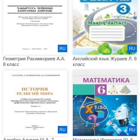
RU
RU
Геометрия Рахимкориев А.А.
Английский язык Жураев Л. 8
8 класс
класс
RU
RU
Алгебра Алимов Ш.А. 7
Математика Исмаилов Ш. 6