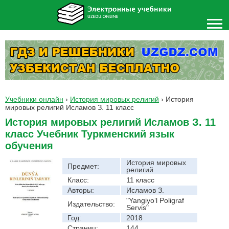
Учебники онлайн
›
История мировых религий
›
История
мировых религий Исламов З. 11 класс
История мировых религий Исламов З. 11
класс Учебник Туркменский язык
обучения
История мировых
Предмет:
религий
Класс:
11 класс
Авторы:
Исламов З.
"Yangiyo‘l Poligraf
Издательство:
Servis"
Год:
2018
Страниц:
144