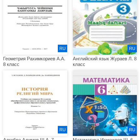
RU
RU
Геометрия Рахимкориев А.А.
Английский язык Жураев Л. 8
8 класс
класс
RU
RU
Алгебра Алимов Ш.А. 7
Математика Исмаилов Ш. 6