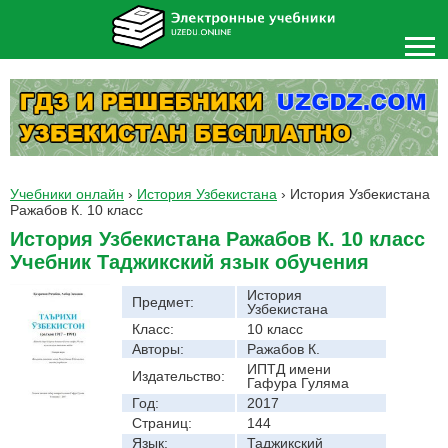
Учебники онлайн
›
История Узбекистана
›
История Узбекистана
Ражабов К. 10 класс
История Узбекистана Ражабов К. 10 класс
Учебник Таджикский язык обучения
История
Предмет:
Узбекистана
Класс:
10 класс
Авторы:
Ражабов К.
ИПТД имени
Издательство:
Гафура Гуляма
Год:
2017
Страниц:
144
Язык:
Таджикский