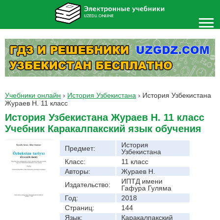
Учебники онлайн
›
История Узбекистана
›
История Узбекистана
Жураев Н. 11 класс
История Узбекистана Жураев Н. 11 класс
Учебник Каракалпакский язык обучения
История
Предмет:
Узбекистана
Класс:
11 класс
Авторы:
Жураев Н.
ИПТД имени
Издательство:
Гафура Гуляма
Год:
2018
Страниц:
144
Язык:
Каракалпакский