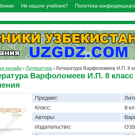
ебники
Не нашли учебник?
Политика конфиденциал
ки онлайн
›
Литература
›
Литература Варфоломеев И.П. 8 к
ература Варфоломеев И.П. 8 класс
чения
Предмет:
Лит
Класс:
8 к
Авторы:
Вар
Издательство:
O'zb