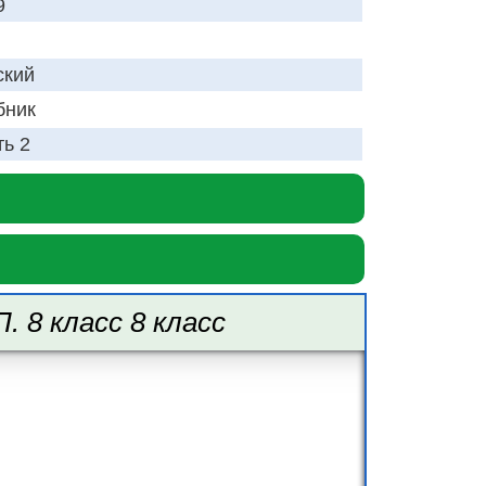
9
ский
бник
ть 2
 8 класс 8 класс