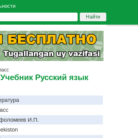
ьности
Найти
ласс
 Учебник Русский язык
ература
ласс
фоломеев И.П.
ekiston