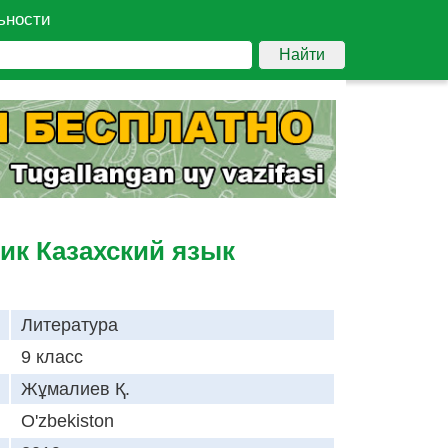
ьности
Найти
ик Казахский язык
Литература
9 класс
Жұмалиев Қ.
O'zbekiston