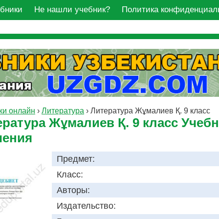
ебники
Не нашли учебник?
Политика конфиденциал
ки онлайн
›
Литература
›
Литература Жұмалиев Қ. 9 класс
ратура Жұмалиев Қ. 9 класс Учебн
чения
Предмет:
Класс:
Авторы:
Издательство: