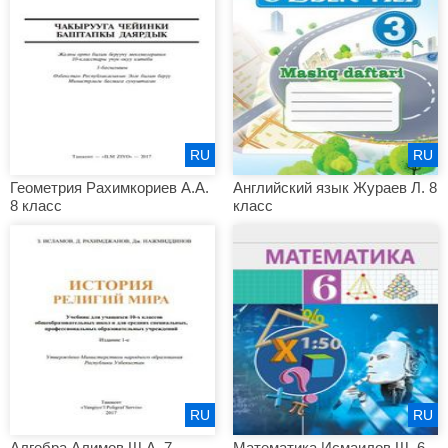
RU
RU
Геометрия Рахимкориев А.А.
Английский язык Жураев Л. 8
8 класс
класс
RU
RU
Алгебра Алимов Ш.А. 7
Математика Исмаилов Ш. 6