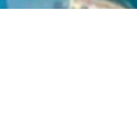
вы можете найти электронный учебник по предмету
Мир вок
льства
Ташкент
в
2019 году
,
Узбекский язык обучения
.
нные учебники в формате PDF на сайте узеду онлайн (uzedu
онных устройствах, таких как компьютеры, ноутбуки, планш
целую библиотеку учебных материалов без необходимости т
улярные учебники