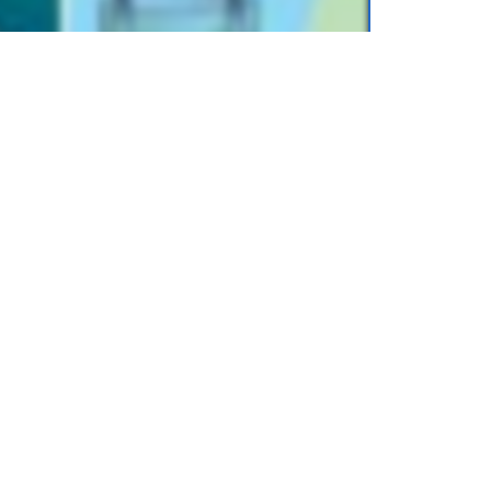
руг нас
для учеников
3 класса
, от
.online) можно легко хранить на
еты или смартфоны. Вы можете носить с
аскать тяжелые бумажные книги.