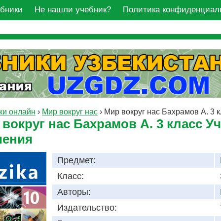
ебники
Не нашли учебник?
Политика конфиденциал
ки онлайн
›
Мир вокруг нас
›
Мир вокруг нас Бахрамов А. 3 
вокруг нас Бахрамов А. 3 класс У
чения
Предмет:
Класс:
Авторы:
Издательство: