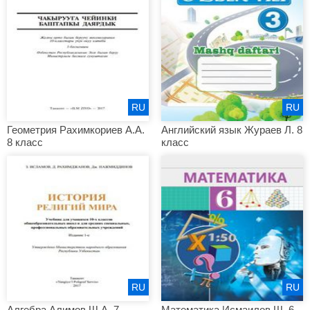
RU
RU
Геометрия Рахимкориев А.А.
Английский язык Жураев Л. 8
8 класс
класс
RU
RU
Алгебра Алимов Ш.А. 7
Математика Исмаилов Ш. 6