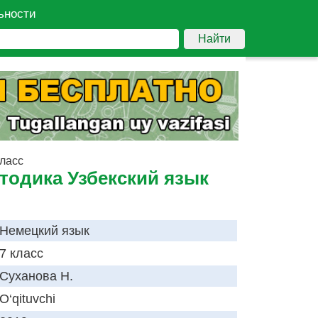
ьности
Найти
класс
тодика Узбекский язык
Немецкий язык
7 класс
Суханова Н.
O‘qituvchi