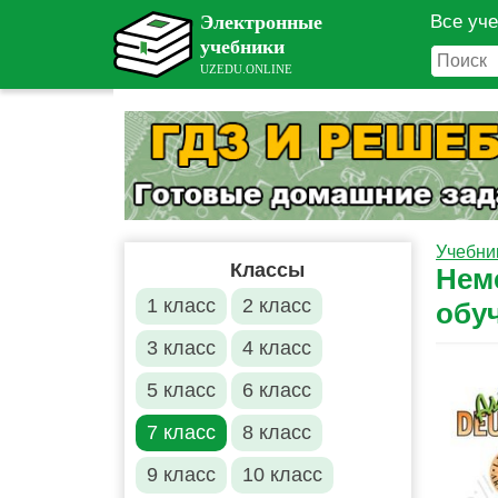
Все уч
Учебни
Классы
Неме
1 класс
2 класс
обу
3 класс
4 класс
5 класс
6 класс
7 класс
8 класс
9 класс
10 класс