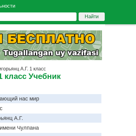
ьности
Найти
орьянц А.Г. 1 класс
1 класс Учебник
ающий нас мир
с
ьянц А.Г.
имени Чулпана