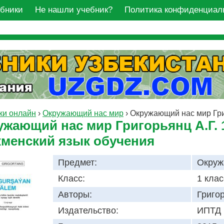
ебники
Не нашли учебник?
Политика конфиденциал
ки онлайн
›
Окружающий нас мир
›
Окружающий нас мир Григ
ужающий нас мир Григорьянц А.Г. 
кменский язык обучения
Предмет:
Окруж
Класс:
1 клас
Авторы:
Григор
Издательство:
ИПТД 