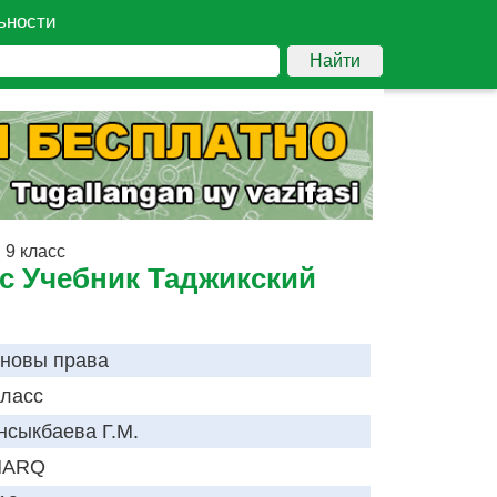
ьности
Найти
 9 класс
сс Учебник Таджикский
новы права
класс
нсыкбаева Г.М.
HARQ