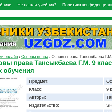
ебники
Не нашли учебник?
Политика конфиденциал
ки онлайн
›
Основы права
›
Основы права Тансыкбаева Г.М.
овы права Тансыкбаева Г.М. 9 кла
к обучения
Предмет:
Ос
Класс:
9 
Авторы:
Та
Издательство:
S