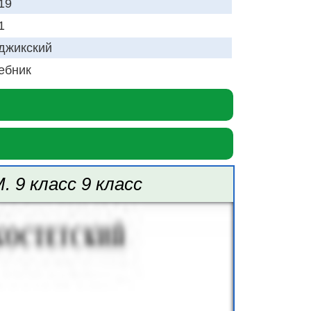
19
1
джикский
ебник
 9 класс 9 класс