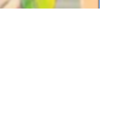
 язык
для учеников
9 класса
, от
.online) можно легко хранить на
еты или смартфоны. Вы можете носить с
аскать тяжелые бумажные книги.
 класс