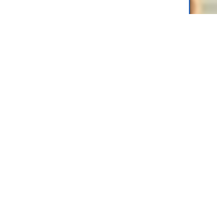
Здесь 
издате
Электро
электр
собой 
Поп