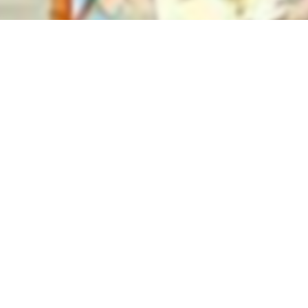
вы можете найти электронный учебник по предмету
Русский
льства
Ташкент
в
2022 году
,
Узбекский язык обучения
.
нные учебники в формате PDF на сайте узеду онлайн (uzedu
онных устройствах, таких как компьютеры, ноутбуки, планш
целую библиотеку учебных материалов без необходимости т
Решебник, ГДЗ, ответы 9
улярные учебники