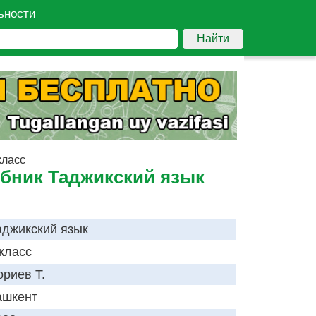
ьности
Найти
класс
ебник Таджикский язык
аджикский язык
 класс
ориев Т.
ашкент