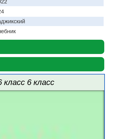
022
24
аджикский
чебник
 класс 6 класс