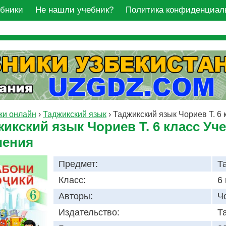
ебники
Не нашли учебник?
Политика конфиденциал
ки онлайн
›
Таджикский язык
›
Таджикский язык Чориев Т. 6 
икский язык Чориев Т. 6 класс Уч
чения
Предмет:
Т
Класс:
6
Авторы:
Ч
Издательство:
Т