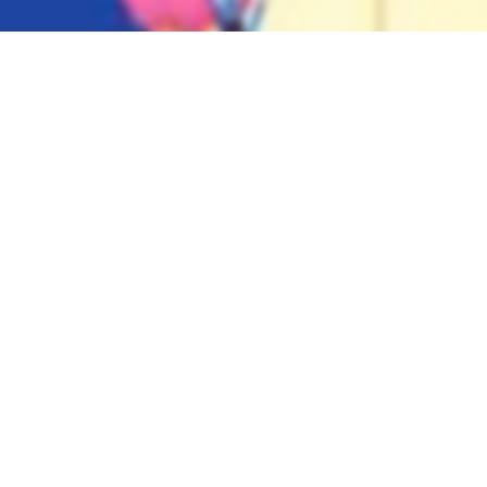
вы можете найти электронный учебник по предмету
Таджикс
льства
Ташкент
в
2022 году
,
Таджикский язык обучения
.
нные учебники в формате PDF на сайте узеду онлайн (uzedu
онных устройствах, таких как компьютеры, ноутбуки, планш
целую библиотеку учебных материалов без необходимости т
Решебник, ГДЗ, ответы 6
улярные учебники