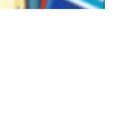
кий язык
для учеников
6 класса
, от
.online) можно легко хранить на
еты или смартфоны. Вы можете носить с
аскать тяжелые бумажные книги.
 класс