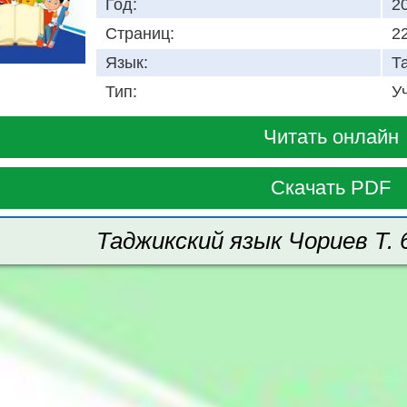
Год:
2
Страниц:
2
Язык:
Т
Тип:
У
Читать онлайн
Скачать PDF
Таджикский язык Чориев Т. 6