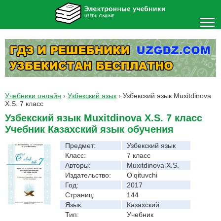
Учебники онлайн
›
Узбекский язык
›
Узбекский язык Muxitdinova
X.S. 7 класс
Узбекский язык Muxitdinova X.S. 7 класс
Учебник Казахский язык обучения
Предмет:
Узбекский язык
Класс:
7 класс
Авторы:
Muxitdinova X.S.
Издательство:
O‘qituvchi
Год:
2017
Страниц:
144
Язык:
Казахский
Тип:
Учебник