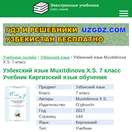
Учебники онлайн
›
Узбекский язык
›
Узбекский язык Muxitdinova
X.S. 7 класс
Узбекский язык Muxitdinova X.S. 7 класс
Учебник Киргизский язык обучения
Предмет:
Узбекский язык
Класс:
7 класс
Авторы:
Muxitdinova X.S.
Издательство:
O‘qituvchi
Год:
2017
Страниц:
144
Язык:
Киргизский
Тип:
Учебник