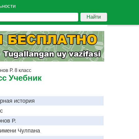
ьности
Найти
ов Р. 8 класс
сс Учебник
рная история
сс
нов Р.
имени Чулпана