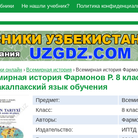
ебники
Не нашли учебник?
Политика конфиденциал
ки онлайн
›
Всемирная история
›
Всемирная история Фармон
мирная история Фармонов Р. 8 кла
акалпакский язык обучения
Предмет:
Всеми
Класс:
8 кла
Авторы:
Фармо
Издательство:
ИПТД 