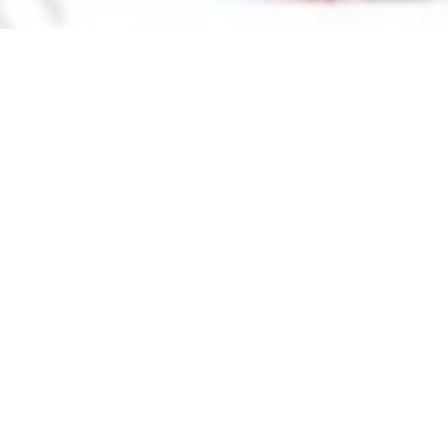
вы можете найти электронный учебник по предмету
Всемир
льства
ИПТД имени Чулпана
в
2019 году
,
Каракалпакский
нные учебники в формате PDF на сайте узеду онлайн (uzedu
онных устройствах, таких как компьютеры, ноутбуки, планш
целую библиотеку учебных материалов без необходимости т
Решебник, ГДЗ, ответы 8
улярные учебники